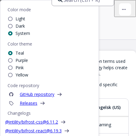
Bifrost
Home
/
Design
/
Common Terms
Color mode
Light
Common Terms
Dark
System
Color theme
Teal
Purple
Use the table below as a reference for common terms used
throughout our services. Consistent terminology helps create
Pink
a cohesive user experience across our services.
Yellow
Use
(or
on Mac) to quickly find specific
Code repository
Ctrl + F
Cmd + F
terms.
GitHub repository
Releases
Norsk bokmål
Svensk
Engelsk (US)
Changelogs
@intility/bifrost-css@
6.11.2
Advarsel
Varning
Warning
@intility/bifrost-react@
6.19.3