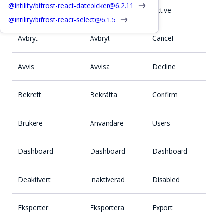
@intility/bifrost-react-datepicker@
6.2.11
Aktiv
Aktiv
Active
@intility/bifrost-react-select@
6.1.5
Avbryt
Avbryt
Cancel
Avvis
Avvisa
Decline
Bekreft
Bekräfta
Confirm
Brukere
Användare
Users
Dashboard
Dashboard
Dashboard
Deaktivert
Inaktiverad
Disabled
Eksporter
Eksportera
Export