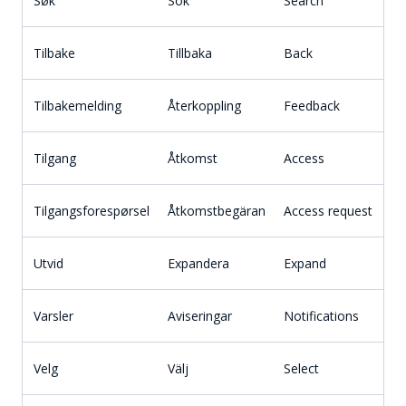
Søk
Sök
Search
Tilbake
Tillbaka
Back
Tilbakemelding
Återkoppling
Feedback
Tilgang
Åtkomst
Access
Tilgangsforespørsel
Åtkomstbegäran
Access request
Utvid
Expandera
Expand
Varsler
Aviseringar
Notifications
Velg
Välj
Select