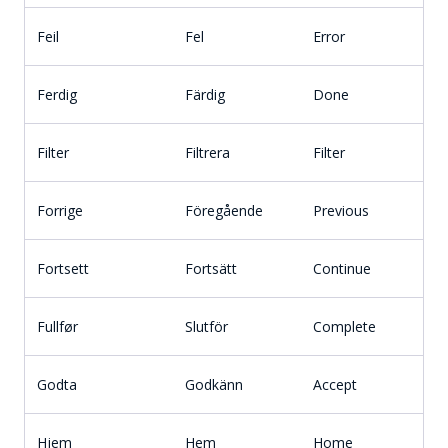
Feil
Fel
Error
Ferdig
Färdig
Done
Filter
Filtrera
Filter
Forrige
Föregående
Previous
Fortsett
Fortsätt
Continue
Fullfør
Slutför
Complete
Godta
Godkänn
Accept
Hjem
Hem
Home